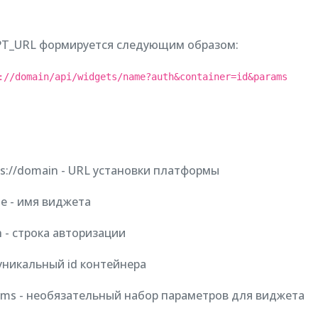
PT_URL формируется следующим образом:
://domain/api/widgets/name?auth&container=id&params
ps://domain - URL установки платформы
e - имя виджета
h - строка авторизации
- уникальный id контейнера
rams - необязательный набор параметров для виджета