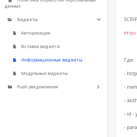
данных
SCRI
Виджеты
Авторизация
https
Вставка виджета
Где:
Информационные виджеты
- htt
Модульные виджеты
- nam
Push уведомления
- aut
- id 
- pa