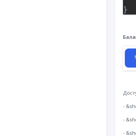
Бала
Дост
- &sh
- &sh
- &sh