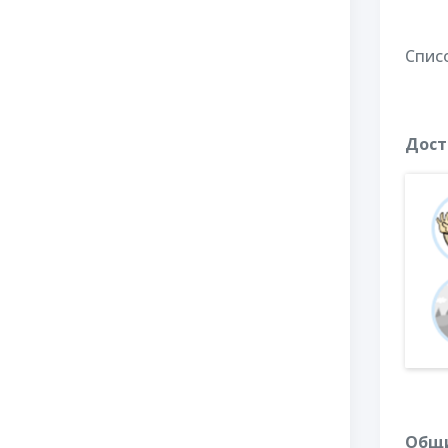
Спис
Дост
Общи