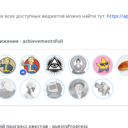
ок всех доступных виджетов можно найти тут:
https://a
ижения - achievementsFull
й прогресс квестов - questsProgress