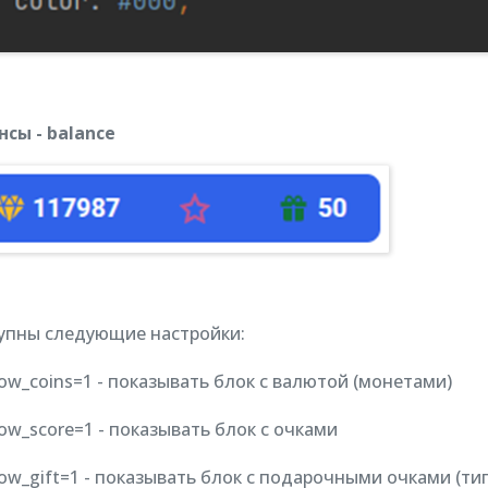
нсы - balance
упны следующие настройки:
ow_coins=1 - показывать блок с валютой (монетами)
ow_score=1 - показывать блок с очками
ow_gift=1 - показывать блок с подарочными очками (ти