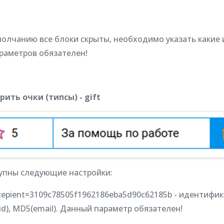
молчанию все блоки скрыты, необходимо указать какие
араметров обязателен!
рить очки (типсы) - gift
упны следующие настройки:
cepient=3109c78505f1962186eba5d90c62185b - идентифика
d), MD5(email). Данный параметр обязателен!