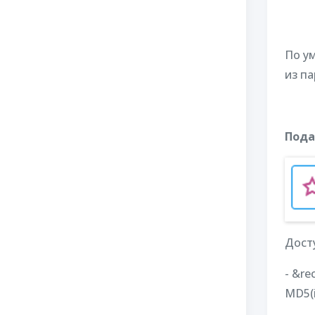
По у
из п
Пода
Дост
- &re
MD5(i