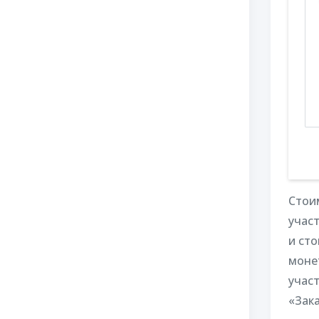
Стои
учас
и сто
монет
учас
«Зака