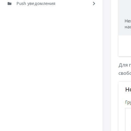
Push уведомления
Для 
своб