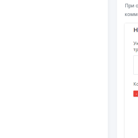
При 
комм