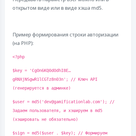
открытом виде или в виде хэша md5.
Пример формирования строки авторизации
(на PHP):
<?php
$key = 'CgOn6KQ0dOdhI8E…
gRNXjNSgwR1lCGTz8n03n'; // Ключ API
(генерируется в админке)
$user = md5('dev@gamificationlab.com'); //
Задаем пользователя, и хэшируем в md5
(хэшировать не обязательно)
$sign = md5($user . $key); // Формируем